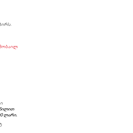
პირს.
მობაილ
ო
ლი
ვნილით
00 ლარი.
ტ