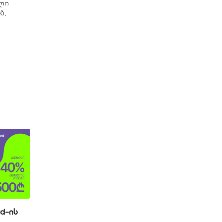
ლი
ბ,
rd-ის