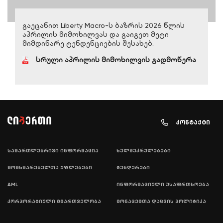
გაეცანით Liberty Macro-ს ბაზრის 2026 წლის
აპრილის მიმოხილვას და გაიგეთ მეტი
მიმდინარე ტენდენციების შესახებ.
სრული აპრილის მიმოხილვის გადმოწერა
კონტაქტი
სამართლებრივი ინფორმაცია
ხელშეკრულებები
მომხმარებელთა უფლებები
ტენდერები
AML
ინფორმაციული უსაფრთხოება
კორპორატიული მმართველობა
მონაცემთა დაცვის პოლიტიკა