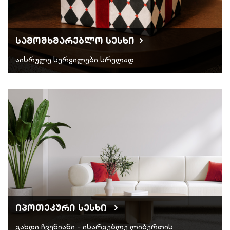
სამომხმარებლო სესხი
აისრულე სურვილები სრულად
იპოთეკური სესხი
გახდი ჩვენიანი - ისარგებლე ლიბერთის