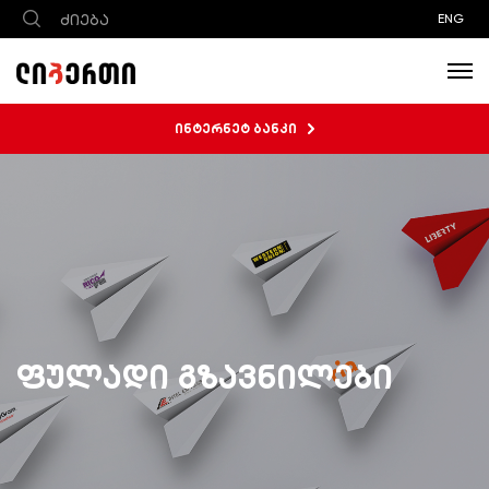
ENG
ინტერნეტ ბანკი
ფულადი გზავნილები