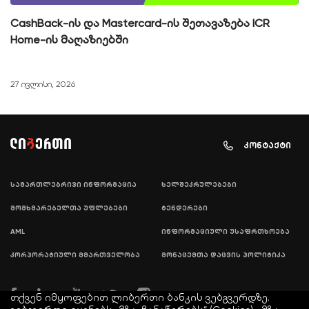
CashBack-ის და Mastercard-ის შეთავაზება ICR
Home-ის მაღაზიებში
27 ივლისი, 2026
კონტაქტი
სამართლებრივი ინფორმაცია
ხელშეკრულებები
მომხმარებელთა უფლებები
ტენდერები
AML
ინფორმაციული უსაფრთხოება
კორპორატიული მმართველობა
მონაცემთა დაცვის პოლიტიკა
თქვენ იმყოფებით ლიბერთი ბანკის ვებგვერდზე.