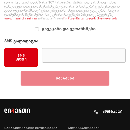
ილია ჭავჭავაძის გამზირი №74), როგორც პერსონალურ მონაცემთა
დამუშავებისათვის პასუხისმგებელი პირი, წინამდებარე განცხადების
განხილვის/მომსახურების გაწევის მიზნებისათვის უფლებამოსილია
დაამუშავოს ჩემი პერსონალური მონაცემები ბანკის ვებგვერდზე
www.libertybank.ge
განთავსებული
მონაცემთა დაცვის პოლიტიკის
შესაბამისად, რომელსაც გაცნობილი ვარ და ვეთანხმები.
გავეცანი და ვეთანხმები
SMS ვალიდაცია
SMS
კოდი
გაგზავნა
კონტაქტი
სამართლებრივი ინფორმაცია
ხელშეკრულებები