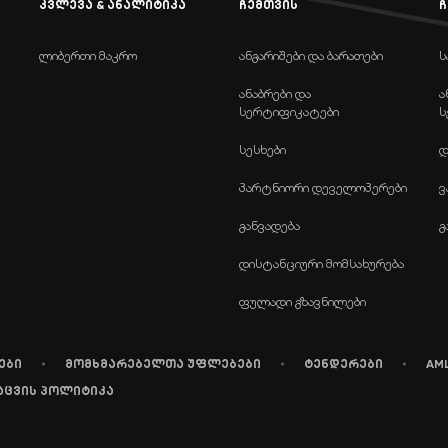
კვლევა & ანალიტიკა
ჩემთვის
ჩ
ლიბერთი მაკრო
ანგარიშები და ბარათები
ს
ანაბრები და
ა
სერტიფიკატები
ს
სესხები
დ
პარტნიორი დეველოპერები
ვ
განვადება
გ
დისტანციური მომსახურება
ფულადი გზავნილები
ები
მომხმარებელთა უფლებები
ტენდერები
AM
აცვის პოლიტიკა