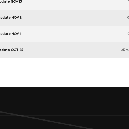
Update NOV 15
 Update NOV 8
0
Update NOV 1
Update OCT 25
25 ო