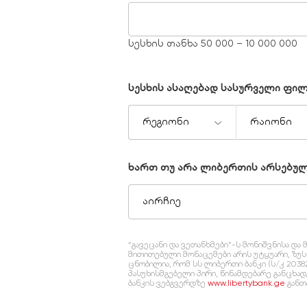
სესხის თანხა 50 000 – 10 000 000
სესხის ასაღებად სასურველი ფი
რეგიონი
რაიონი
ხართ თუ არა ლიბერთის არსებუ
აირჩიე
“გავეცანი და ვეთანხმები”-ს მონიშვნისა 
მითითებული მონაცემები არის უტყუარი, ზუ
ცნობილია, რომ სს ლიბერთი ბანკი (ს/კ 2038
პასუხისმგებელი პირი, წინამდებარე განცხა
ბანკის ვებგვერდზე
www.libertybank.ge
განთ