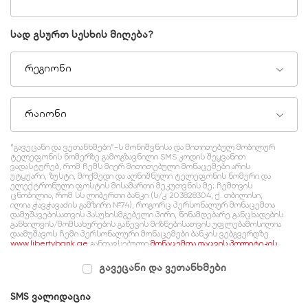
სად გსურთ სესხის მიღება?
რეგიონი
რაიონი
“გავეცანი და ვეთანხმები”-ს მონიშვნისა და მითითებულ მობილურ
ტელეფონის ნომერზე გამოგზავნილი SMS კოდის შეყვანით
ვადასტურებ, რომ ჩემს მიერ მითითებული მონაცემები არის
უტყუარი, ზუსტი, მოქმედი და აღნიშნული ტელეფონის ნომერი და
ელექტრონული ფოსტის მისამართი მეკუთვნის მე; ჩემთვის
ცნობილია, რომ სს ლიბერთი ბანკი (ს/კ 203828304, ქ. თბილისი,
ილია ჭავჭავაძის გამზირი №74), როგორც პერსონალურ მონაცემთა
დამუშავებისათვის პასუხისმგებელი პირი, წინამდებარე განცხადების
განხილვის/მომსახურების გაწევის მიზნებისათვის უფლებამოსილია
დაამუშავოს ჩემი პერსონალური მონაცემები ბანკის ვებგვერდზე
www.libertybank.ge
განთავსებული
მონაცემთა დაცვის პოლიტიკის
შესაბამისად, რომელსაც გაცნობილი ვარ და ვეთანხმები.
გავეცანი და ვეთანხმები
SMS ვალიდაცია