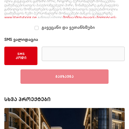
ილია ჭავჭავაძის გამზირი №74), როგორც პერსონალურ მონაცემთა
დამუშავებისათვის პასუხისმგებელი პირი, წინამდებარე განცხადების
განხილვის/მომსახურების გაწევის მიზნებისათვის უფლებამოსილია
დაამუშავოს ჩემი პერსონალური მონაცემები ბანკის ვებგვერდზე
www.libertybank.ge
განთავსებული
მონაცემთა დაცვის პოლიტიკის
შესაბამისად, რომელსაც გაცნობილი ვარ და ვეთანხმები.
გავეცანი და ვეთანხმები
SMS ვალიდაცია
SMS
კოდი
გაგზავნა
სხვა პროექტები