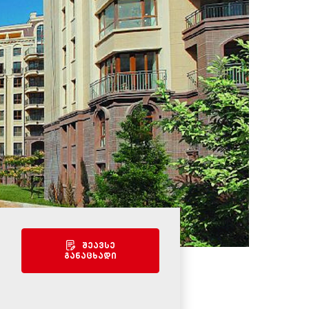
შეავსე
განაცხადი